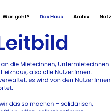
Was geht?
Das Haus
Archiv
Net
Leitbild
h an die Mieter:innen, Untermieter:innen
eizhaus, also alle Nutzer:innen.
verwaltet, es wird von den Nutzer:innen
rtet.
 wir das so machen – solidarisch,