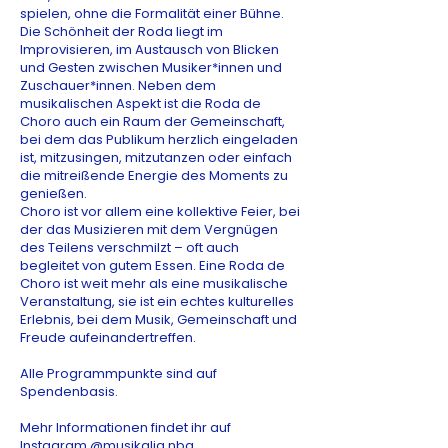
spielen, ohne die Formalität einer Bühne.
Die Schönheit der Roda liegt im
Improvisieren, im Austausch von Blicken
und Gesten zwischen Musiker*innen und
Zuschauer*innen. Neben dem
musikalischen Aspekt ist die Roda de
Choro auch ein Raum der Gemeinschaft,
bei dem das Publikum herzlich eingeladen
ist, mitzusingen, mitzutanzen oder einfach
die mitreißende Energie des Moments zu
genießen.
Choro ist vor allem eine kollektive Feier, bei
der das Musizieren mit dem Vergnügen
des Teilens verschmilzt – oft auch
begleitet von gutem Essen. Eine Roda de
Choro ist weit mehr als eine musikalische
Veranstaltung, sie ist ein echtes kulturelles
Erlebnis, bei dem Musik, Gemeinschaft und
Freude aufeinandertreffen.
Alle Programmpunkte sind auf
Spendenbasis.
Mehr Informationen findet ihr auf
Instagram
@musikalia.nbg